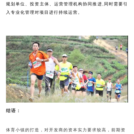
规划单位、投资主体、运营管理机构协同推进,同时需要引
入专业化管理对项目进行持续运营。
结语：
体育小镇的打造，对开发商的资本实力要求较高，前期资