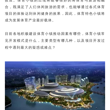
效应。体育小镇的出现将能够很好的将体育与旅游相融
合，既满足了人们休闲旅游的需求，也能够通过各式体育
项目的体验达到休闲健身的效果，因此，体育特色小镇将
成为发展体育产业最好载体。
目前各地积极建设体育小镇推动因素有哪些，体育小镇常
见开发模式是什么，主要类型有哪几种，以及项目开发过
程中遇到最大的疑惑或难点？