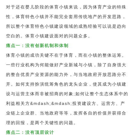
对于还在婴儿阶段的体育小镇来说，因为体育产业的特殊
性，体育特色小镇并不能完全套用传统地产的开发思路，
所以整个体育特色小镇建设领域的成熟经验可以说是趋向
空白的。体育小镇建设面对的问题众多。
痛点一：没有创新机制和体制
体育小镇的成功关键不在于体育，而在小镇的整体运筹。
一些行业机构为何能做好产业新城与小镇，除了自身强大
的整合优质产业资源的能力外，与当地政府开放思路分不
开。如何支持扮演统筹角色的龙头企业，使其成为小镇建
设与运营主体而非被招商的对象;如何让整个生态体系中的
利益相关方&mdash;&mdash;投资建设方、运营方、产
业链上企业群、当地政府等等，发挥各自的价值并获得合
理的回报，是两个关键性的问题。
痛点二：没有顶层设计