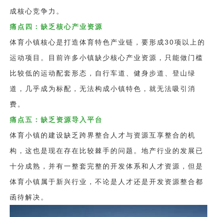
成核心竞争力。
痛点四：缺乏核心产业资源
体育小镇核心是打造体育特色产业链，要形成30项以上的
运动项目。目前许多小镇缺少核心产业资源，只能做门槛
比较低的运动配套形态，自行车道、健身步道、登山绿
道，几乎成为标配，无法构成小镇特色，就无法吸引消
费。
痛点五：缺乏资源导入平台
体育小镇的建设缺乏跨界整合人才与资源互享整合的机
构，这也是现在存在比较棘手的问题。地产行业的发展已
十分成熟，并有一整套完整的开发体系和人才资源，但是
体育小镇属于新兴行业，不论是人才还是开发资源整合都
函待解决。