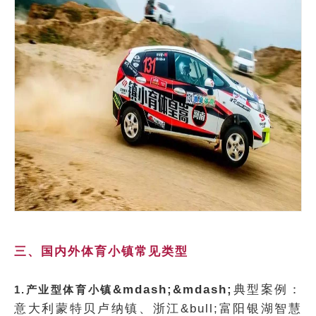
三、国内外体育小镇常见类型
&mdash;&mdash;
典型案例：
1.产业型体育小镇
意大利蒙特贝卢纳镇、浙江&bull;富阳银湖智慧