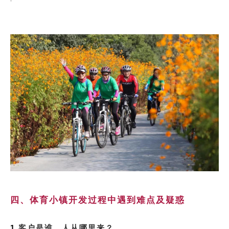
四、体育小镇开发过程中遇到难点及疑惑
1.
客户是谁，人从哪里来？