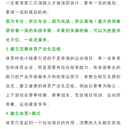
一定要请第三方顶级人才做顶层设计，要有一流的规划，
要请一流的规划机构
。
因为专注，所以专业；因为实战，所以落地！盛方咨询集
团有着一流的实战专家，丰富的实操经验，可以为您提供
全方位、一条龙服务。
3.建立完整体育产业生态链
体育特色小镇要引进的不是单项的运动项目、单一业务类
型的体育企业，而是需要有综合投资能力、有资源整合的
能力的产业升级服务方和统筹运营方，来整合相互支撑的
业态，建立健康的体育产业生态链。例如以赛事为核心，
上下游结合赛事转播、赛事冠名、竞技项目培训、运动营
养餐、运动康复等等。
4.建立体育+模式
体育只是起到一个拉动项目的作用，消费的大头都在其他