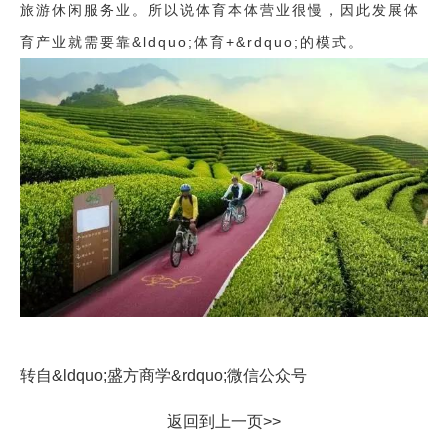
旅游休闲服务业。所以说体育本体营业很慢，因此发展体
育产业就需要靠&ldquo;体育+&rdquo;的模式。
转自&ldquo;盛方商学&rdquo;微信公众号
返回到上一页>>