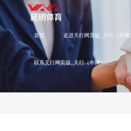
首页
走进天行网页版_天行（中国
联系天行网页版_天行（中国）