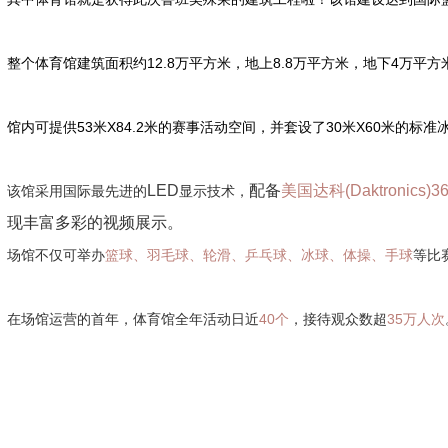
整个体育馆建筑面积约
12.8万
平方米，
地上8.8万平方米，地下4万平方
馆内可提供
53米X84.2米的赛事活动空间，并套设了30米X60米的标
LED
配备
美国达科(Daktronic
该馆采用国际最先进的
显示技术，
现丰富多彩的视频展示。
场馆不仅可举办
篮球、羽毛球、轮滑、乒乓球、冰球、体操、手球
等比
在场馆运营的首年，体育馆全年活动日近
40个
，接待观众数超
35万人次