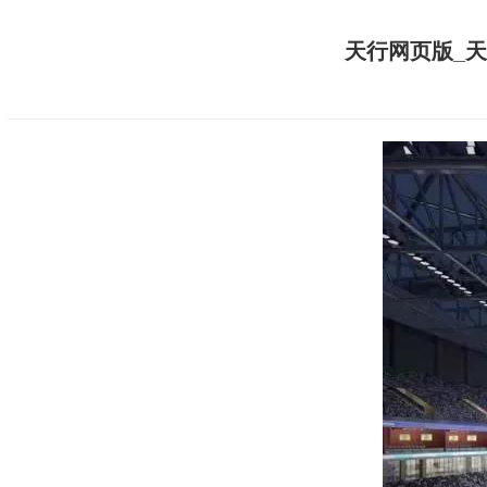
天行网页版_