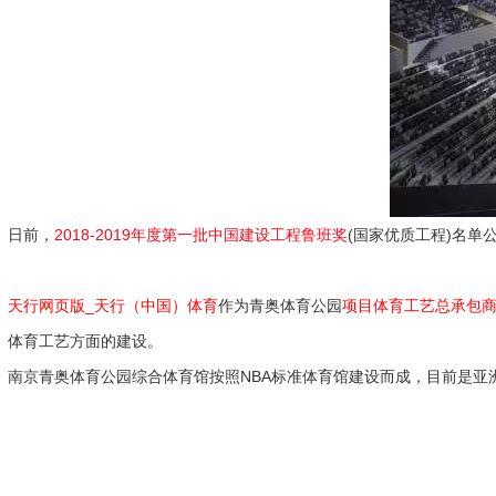
日前，
2018-2019年度第一批中国建设工程鲁班奖
(国家优质工程)名单
天行网页版_天行（中国）体育
作为青奥体育公园
项目体育工艺总承包
体育工艺方面的建设。
南京青奥体育公园综合体育馆按照NBA标准体育馆建设而成，目前是亚