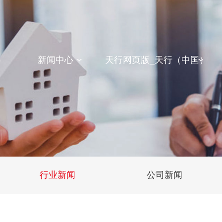
）
新闻中心
天行网页版_天行（中国）
行业新闻
公司新闻