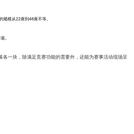
的规模从22座到48座不等。
拆装。
幕各一块，除满足竞赛功能的需要外，还能为赛事活动现场呈